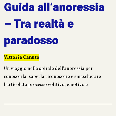
Guida all’anoressia
– Tra realtà e
paradosso
Vittoria Canuto
Un viaggio nella spirale dell’anoressia per
conoscerla, saperla riconoscere e smascherare
l’articolato processo volitivo, emotivo e
relazionale messo in atto da chi la vive.
Un percorso paradossale, arricchito dal velato
intervento dell’autrice nel duplice ruolo di analista