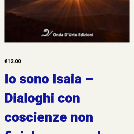
€
12.00
Io sono Isaia –
Dialoghi con
coscienze non