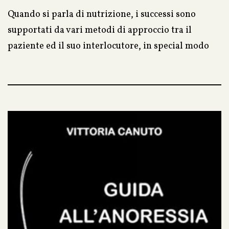
Quando si parla di nutrizione, i successi sono
supportati da vari metodi di approccio tra il
paziente ed il suo interlocutore, in special modo
quando il soggetto non si sente giudicato e
gradisce un approccio empatico fatto di ascolto e
comprensione, realmente teso alla soluzione dei
problemi che lo affliggono. Il counselor, con le
opportune domande e con tecniche specifiche,
deve, quando necessario, oltrepassare lo scudo
difensivo e raccogliere tutte le informazioni utili
per permettere al paziente di valutare, apprezzare
e seguire uno stile di vita che lo porti a
raggiungere un vero e duraturo benessere.