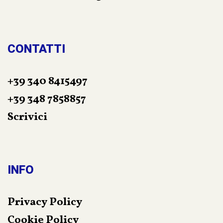
raggiungere il magico equilibrio interiore che
egli stesso definisce “Felicità”.
CONTATTI
+39 340 8415497
+39 348 7858857
Scrivici
INFO
Privacy Policy
Cookie Policy