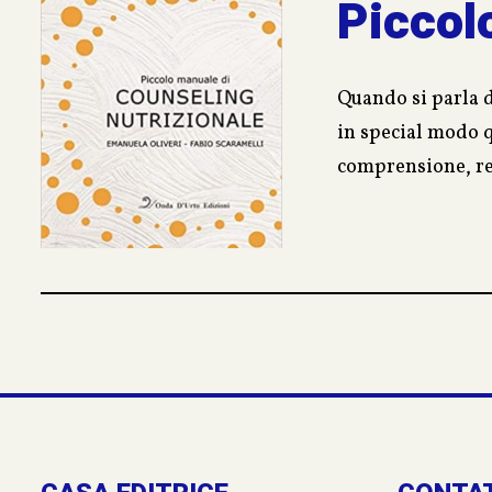
Piccol
Quando si parla d
in special modo q
comprensione, rea
tecniche specific
permettere al paz
benessere.