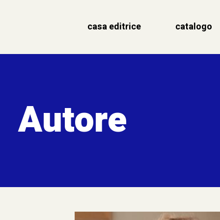
casa editrice
catalogo
Autore