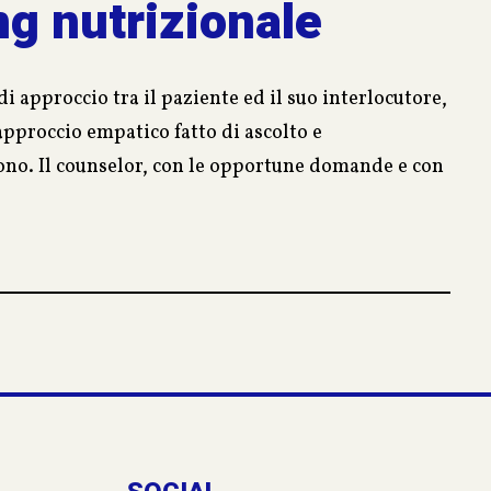
g nutrizionale
i approccio tra il paziente ed il suo interlocutore,
approccio empatico fatto di ascolto e
ono. Il counselor, con le opportune domande e con
ivo e raccogliere tutte le informazioni utili per
a che lo porti a raggiungere un vero e duraturo