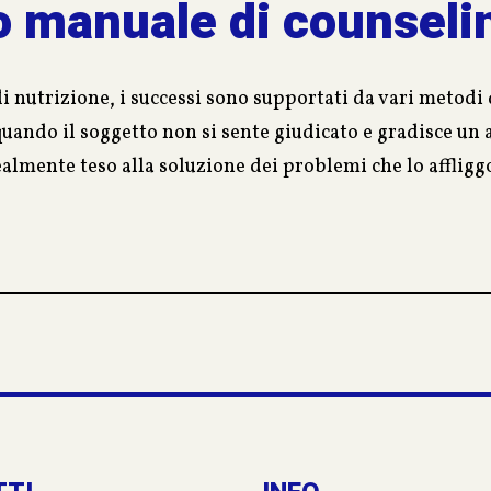
o manuale di counselin
i nutrizione, i successi sono supportati da vari metodi d
uando il soggetto non si sente giudicato e gradisce un 
lmente teso alla soluzione dei problemi che lo affligg
he, deve, quando necessario, oltrepassare lo scudo difens
iente di valutare, apprezzare e seguire uno stile di vit