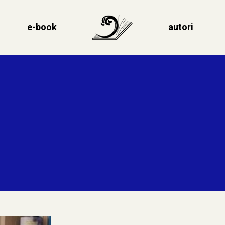
e-book
autori