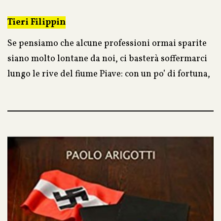
Tieri Filippin
Se pensiamo che alcune professioni ormai sparite
siano molto lontane da noi, ci basterà soffermarci
lungo le rive del fiume Piave: con un po’ di fortuna,
ci sarà possibile vedere Matteo, Alvise, Albino,
Francesco, Alfredo e i loro compagni zattieri
mentre conducono il legname a Venezia.
Uomini forti e coraggiosi che fino agli inizi del
Novecento hanno solcato le lunatiche acque della
Piave per guadagnarsi da vivere e la cui storia non
ci sembrerà più così lontana dai nostri tempi.