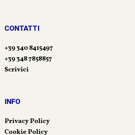
tenere gelosamente celato: “Sulla mia guerra non ti
ho detto proprio tutto… Non ho potuto!”
CONTATTI
+39 340 8415497
+39 348 7858857
Scrivici
INFO
Privacy Policy
Cookie Policy