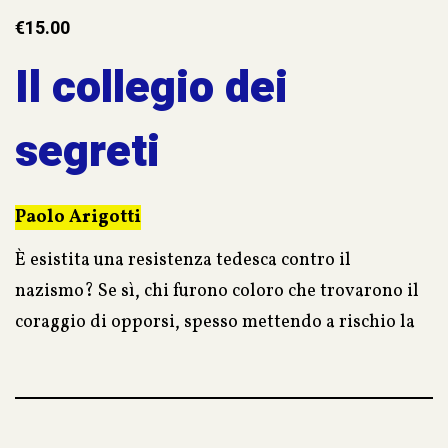
€
15.00
Il collegio dei
segreti
Paolo Arigotti
È esistita una resistenza tedesca contro il
nazismo? Se sì, chi furono coloro che trovarono il
coraggio di opporsi, spesso mettendo a rischio la
vita propria e quella dei familiari?
Semplicemente
eroi, troppo presto dimenticati per ragioni
politiche collegate alla storia tedesca ed europea
del secondo dopoguerra. È a costoro che questo