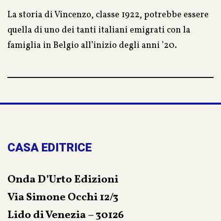
La storia di Vincenzo, classe 1922, potrebbe essere
quella di uno dei tanti italiani emigrati con la
famiglia in Belgio all’inizio degli anni ’20.
La sua già dura vita viene stravolta dagli eventi che
precedono il secondo conflitto mondiale.
Vincenzo viene trascinato nel turbine della guerra
che coinvolge i paesi ai quali si era illuso di
appartenere per nascita o per adozione.
L’autore raccoglie con grande sensibilità i lucidi
CASA EDITRICE
ricordi di un Vincenzo già ultranovantenne dando
alla trama la cadenza di un film d’azione.
Onda D’Urto Edizioni
Un racconto di sorti alterne, di passioni, di
Via Simone Occhi 12/3
coraggio e di riscatto; la narrazione di una vita
vissuta intensamente, anche qualche ricordo da
Lido di Venezia – 30126