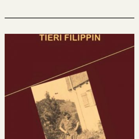
accompagnato solo dal fido amico Ollanta. Tutto
ciò che amava, la famiglia, la dolce Killa e i progetti
di un grande impero, sfuma all’improvviso.
Inti, il dio Sole, lo ha forse abbandonato? Pare di
sì, soprattutto ora, fuggiasco in un paese straniero,
inseguito dalle guardie del padre e costretto a
nascondersi per non cadere nelle mani di un
terribile nemico.
Gli resta molto poco: Ollanta, la forza della
giovinezza, il ricordo tenero di una ragazza e la
magia del mondo andino. Sarà sufficiente tutto
questo per riconquistare il regno perduto?