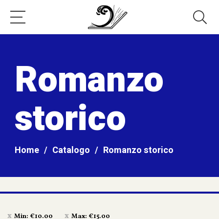
Romanzo
storico
Home
/
Catalogo
/
Romanzo storico
Min:
€
10.00
Max:
€
15.00