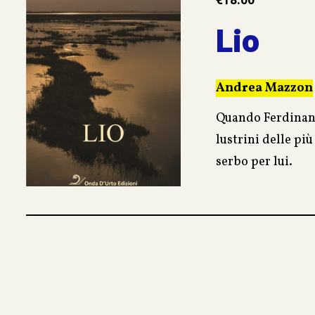
€
18.00
Lio
Andrea Mazzon
Quando Ferdinando
lustrini delle pi
serbo per lui.
La mente allenata
mondiale o… alla
Quale sentimento
Il pensiero della