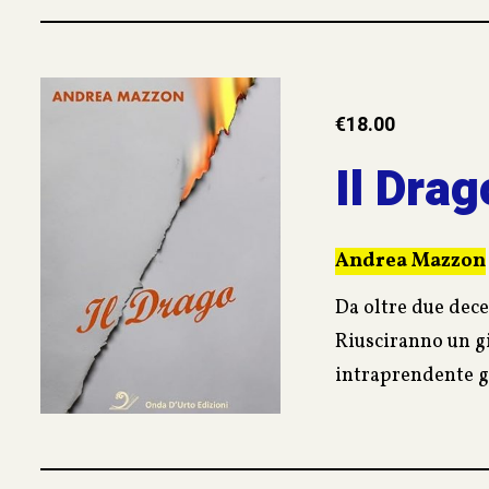
virtù dei legami 
figlia in un coll
bene” di quegli a
€
18.00
Il Drag
Andrea Mazzon
Da oltre due dece
Riusciranno un g
intraprendente g