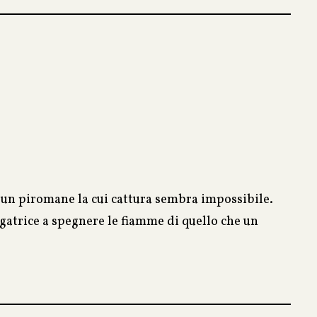
tedesca; la decisione del genitore di iscrivere la
gazze appartenenti alle famiglie della “Berlino
di un piromane la cui cattura sembra impossibile.
atrice a spegnere le fiamme di quello che un