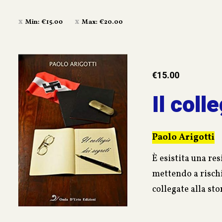
Min:
€
15.00
Max:
€
20.00
€
15.00
Il coll
Paolo Arigotti
È esistita una re
mettendo a rischi
collegate alla s
volto, un ruolo, s
Nel 1936, dopo i 