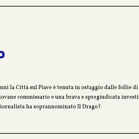
di amicizia con Galeazzo Ciano, giungono nella capitale 
egio privato d’elite, dove vengono accolte ed istruite ra
nni, sarà fatale…
o
nni la Città sul Piave è tenuta in ostaggio dalle follie 
iovane commissario e una brava e spregiudicata investig
iornalista ha soprannominato Il Drago?