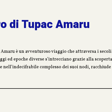
oro di Tupac Amaru
c Amaru è un avventuroso viaggio che attraversa i secol
ggi ed epoche diverse s’intrecciano grazie alla scopert
e nell’indecifrabile complesso dei suoi nodi, racchiude
gli Inca, Tupac Amaru.
 tradizioni peruviane, insieme ai suoi amici, si troverà 
ti.
ontano passato che si fonde con i pericoli di un gruppo t
o il segno degli Inca.