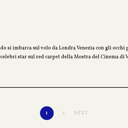
 si imbarca sul volo da Londra Venezia con gli occhi pr
ù celebri star sul red carpet della Mostra del Cinema di
 del reporter navigato lo metterà di fronte a un bivio
 morte.
 prevarrà nel cuore di Ferdinando? L’ambizione o l’ist
 bella Kate torna prepotentemente a martellargli nel cu
1
2
NEXT