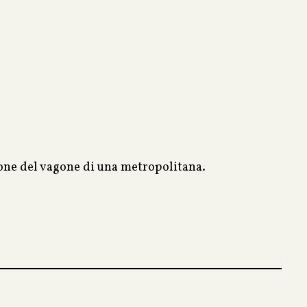
ione del vagone di una metropolitana.
tà di selezionare con cura le persone di cui potersi
veleranno giuste?