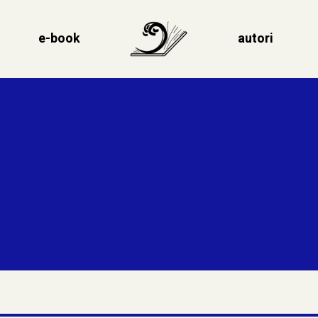
e-book
autori