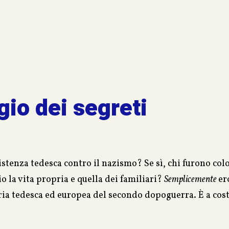
egio dei segreti
sistenza tedesca contro il nazismo? Se sì, chi furono col
o la vita propria e quella dei familiari?
Semplicemente
er
toria tedesca ed europea del secondo dopoguerra. È a c
eppur di fantasia, restituendo valore al lato nascosto de
giochi olimpici di Berlino, la piccola Edda e suo padre,