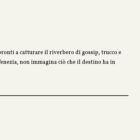
onti a catturare il riverbero di gossip, trucco e
 Venezia, non immagina ciò che il destino ha in
 che potrebbe condurlo nell’Olimpo del giornalismo
into di sopravvivenza?
ore. Su chi potrà contare?