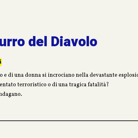
urro del Diavolo
i
o e di una donna si incrociano nella devastante esplos
tentato terroristico o di una tragica fatalità?
 indagano.
plotti e doppio gioco, nella quale si fa strada la necessi
ansouri, agente segreto incaricato delle indagini, si ri