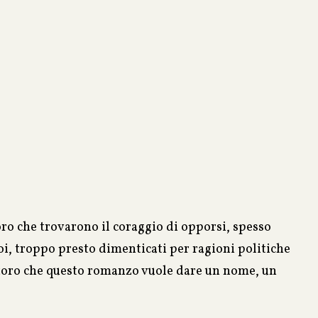
oro che trovarono il coraggio di opporsi, spesso
oi, troppo presto dimenticati per ragioni politiche
ostoro che questo romanzo vuole dare un nome, un
lla triste medaglia che fu il Terzo Reich.
 un diplomatico italiano inviato in Germania in