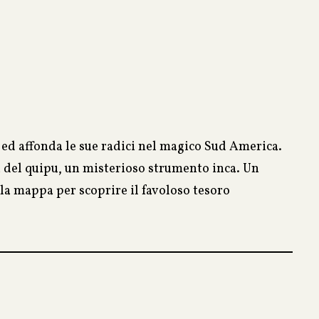
i ed affonda le sue radici nel magico Sud America.
a del quipu, un misterioso strumento inca. Un
 la mappa per scoprire il favoloso tesoro
proiettato in una terra ricca di tradizioni, ma
erroristico; amore, morte, colpi di scena ed