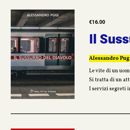
€
16.00
Il Suss
Alessandro Pug
Le vite di un uom
Si tratta di un at
I servizi segreti
Una storia di com
fidare.
Ma le scelte di M