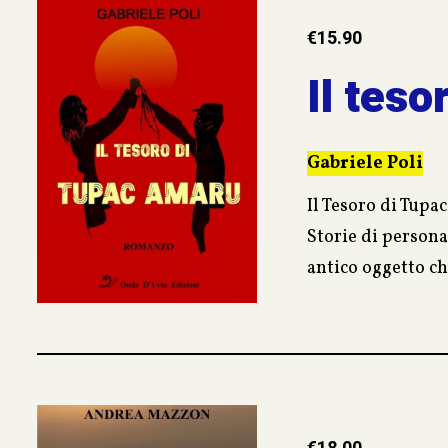
€
15.90
Il tes
Gabriele Poli
Il Tesoro di Tupa
Storie di persona
antico oggetto ch
dell’ultimo re de
Alex, studioso di
anche di imprevis
La storia di un l
un’avventura sott