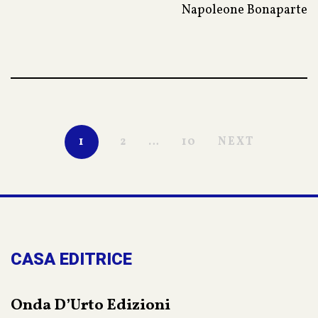
Napoleone Bonaparte
“La violenza inghiotte ogni cosa, infonde i pensieri, rende i
ragionamenti complicati, alimenta la cattiveria e i fantasmi.”
Andrea Malaguti
Direttore de La Stampa
1
2
…
10
NEXT
CASA EDITRICE
Onda D’Urto Edizioni