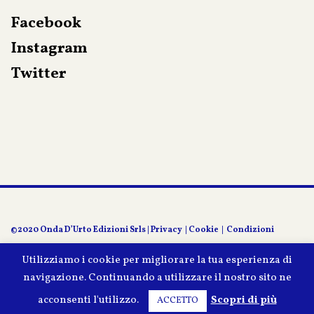
Facebook
Instagram
Twitter
©2020 Onda D’Urto Edizioni Srls |
Privacy
|
Cookie
|
Condizioni
contrattuali
| Iscrizione al Registro delle Imprese di Venezia CF n.
Utilizziamo i cookie per migliorare la tua esperienza di
navigazione. Continuando a utilizzare il nostro sito ne
04297980270
acconsenti l'utilizzo.
Scopri di più
ACCETTO