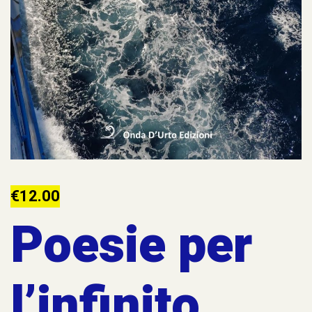
€
12.00
Poesie per
l’infinito