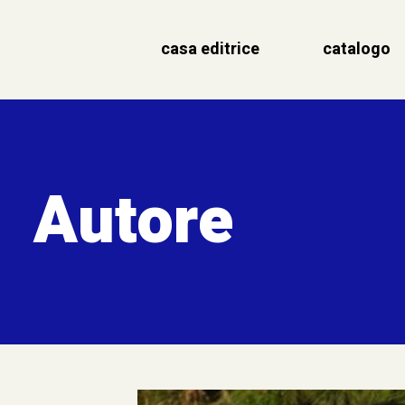
casa editrice
catalogo
Autore