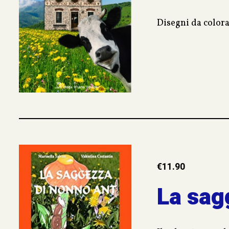
Disegni da colorar
€
11.90
La sag