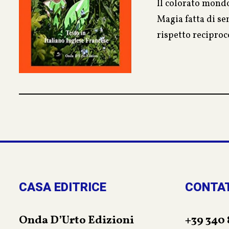
Il colorato mondo
Magia fatta di se
rispetto reciproc
avventure delle s
Integrato da trad
bambini, in manie
CASA EDITRICE
CONTA
Onda D’Urto Edizioni
+39 340 