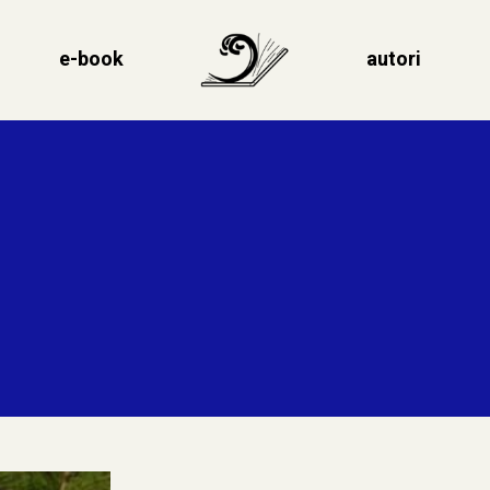
e-book
autori