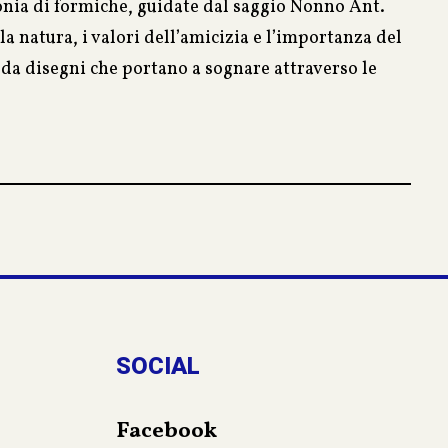
olonia di formiche, guidate dal saggio Nonno Ant.
a natura, i valori dell’amicizia e l’importanza del
o da disegni che portano a sognare attraverso le
tri simpatici animaletti.
e anche un pretesto ed un mezzo per avvicinare i
SOCIAL
Facebook