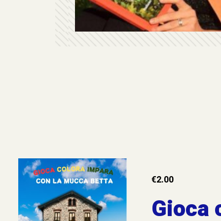
€
2.00
Gioca 