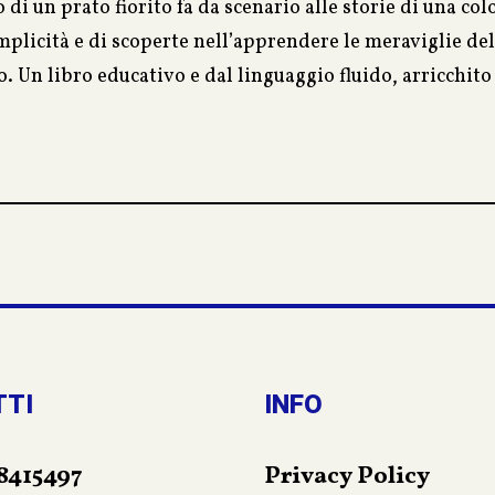
 di un prato fiorito fa da scenario alle storie di una c
mplicità e di scoperte nell’apprendere le meraviglie dell
o. Un libro educativo e dal linguaggio fluido, arricchit
impatiche formiche, del calabrone, del pipistrello ed al
uzioni del testo in francese ed inglese, il libro divien
ra giocosa, alle lingue straniere.
TTI
INFO
8415497
Privacy Policy