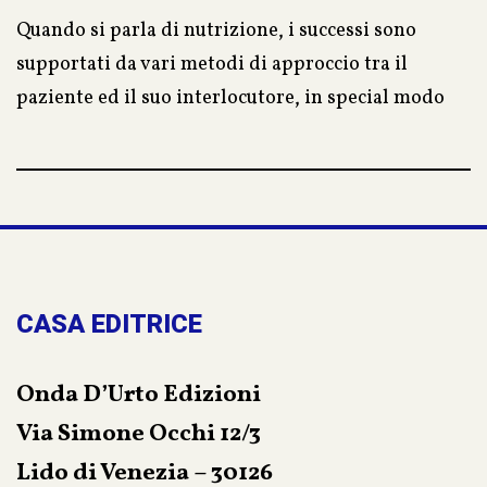
Quando si parla di nutrizione, i successi sono
supportati da vari metodi di approccio tra il
paziente ed il suo interlocutore, in special modo
quando il soggetto non si sente giudicato e
gradisce un approccio empatico fatto di ascolto e
comprensione, realmente teso alla soluzione dei
problemi che lo affliggono. Il counselor, con le
opportune domande e con tecniche specifiche,
deve, quando necessario, oltrepassare lo scudo
CASA EDITRICE
difensivo e raccogliere tutte le informazioni utili
per permettere al paziente di valutare, apprezzare
Onda D’Urto Edizioni
e seguire uno stile di vita che lo porti a
Via Simone Occhi 12/3
raggiungere un vero e duraturo benessere.
Lido di Venezia – 30126