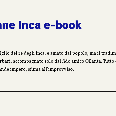
vane Inca e-book
figlio del re degli Inca, è amato dal popolo, ma il tradi
rbari, accompagnato solo dal fido amico Ollanta. Tutto ci
rande impero, sfuma all’improvviso.
 lo ha forse abbandonato? Pare di sì, soprattutto ora, fu
 e costretto a nascondersi per non cadere nelle mani di
oco: Ollanta, la forza della giovinezza, il ricordo tene
 questo per riconquistare il regno perduto?