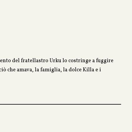
mento del fratellastro Urku lo costringe a fuggire
ò che amava, la famiglia, la dolce Killa e i
ggiasco in un paese straniero, inseguito dalle
 un terribile nemico.
ro di una ragazza e la magia del mondo andino. Sarà