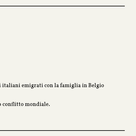
 italiani emigrati con la famiglia in Belgio
o conflitto mondiale.
i quali si era illuso di appartenere per nascita o
 già ultranovantenne dando alla trama la cadenza di