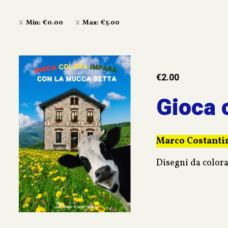
Min:
€
0.00
Max:
€
5.00
€
2.00
Gioca 
Marco Costanti
Disegni da colorar