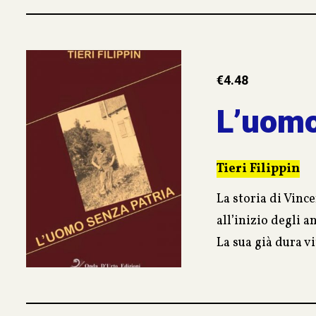
€
4.48
L’uomo
Tieri Filippin
La storia di Vince
all’inizio degli a
La sua già dura v
Vincenzo viene tr
per adozione.
L’autore raccogli