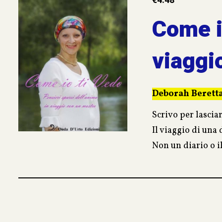
€
4.48
Come io
viaggi
Deborah Berett
Scrivo per lascia
Il viaggio di una
Non un diario o i
Per avere sempre 