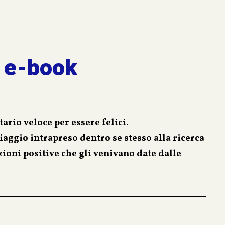
arrazione di una vita vissuta intensamente, anche
ho detto proprio tutto… Non ho potuto!”
e e-book
ario veloce per essere felici.
iaggio intrapreso dentro se stesso alla ricerca
zioni positive che gli venivano date dalle
 persona, il nuovo pensiero metafisico e molto
hanno permesso di raggiungere il magico