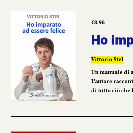
un film d’azione.
Un racconto di so
€
3.96
qualche ricordo d
Ho imp
Vittorio Stel
Un manuale di au
L’autore raccont
di tutto ciò che
vibrazioni musi
Un percorso che
altro, condivid
equilibrio inter