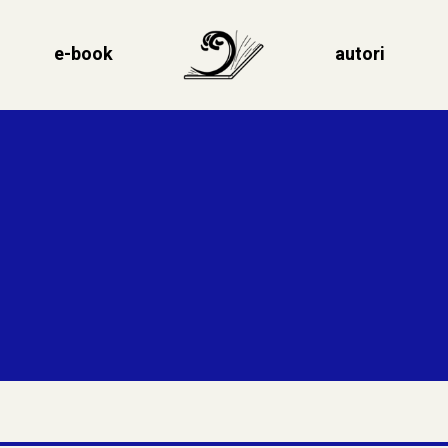
e-book
autori