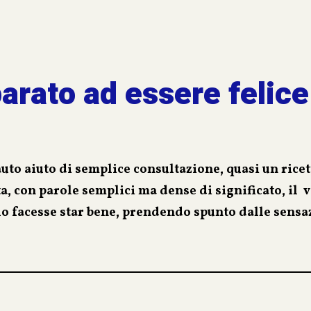
rti alterne, di passioni, di coraggio e di riscatto; la n
a tenere gelosamente celato: “Sulla mia guerra non ti 
arato ad essere felic
to aiuto di semplice consultazione, quasi un ricett
a, con parole semplici ma dense di significato, il v
 lo facesse star bene, prendendo spunto dalle sensa
cali.
 lo ha portato negli anni a sperimentare, in prima
endo, in queste pagine, le sue esperienze che gli 
iore che egli stesso definisce “Felicità”.