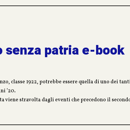
 senza patria e-book
nzo, classe 1922, potrebbe essere quella di uno dei tanti
nni ’20.
ita viene stravolta dagli eventi che precedono il second
ascinato nel turbine della guerra che coinvolge i paesi a
e con grande sensibilità i lucidi ricordi di un Vincenzo