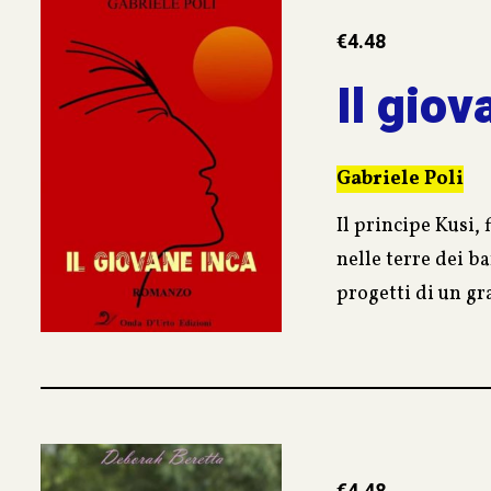
€
4.48
Il gio
Gabriele Poli
Il principe Kusi, 
nelle terre dei ba
progetti di un g
Inti, il dio Sole,
guardie del padre
Gli resta molto p
sufficiente tutto