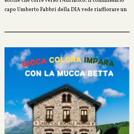
sottile che corre verso l’Adriatico. Il commissario
capo Umberto Fabbri della DIA vede riaffiorare un
nome già incontrato troppe volte: quello di
Domenico Ciconte. Fabbri, la cui credibilità agli
occhi della famiglia e dei suoi sottoposti è sempre
piuttosto trasparente, segue tracce che non
gridano: prenotazioni fantasma, fatture lucide
come specchi. Al di là del confine c’è una catena di
alberghi sulla costa istriana dove la bassa stagione
lascia più domande dei turisti; al di qua c’è un
tassello “minore”, un bar di provincia al margine di
Gorizia, microcosmo di traffici e solitudini.
Quando un omicidio interrompe ogni possibile
testimonianza, il caso cambia pelle: la macro-
finanza criminale si specchia nella violenza minuta