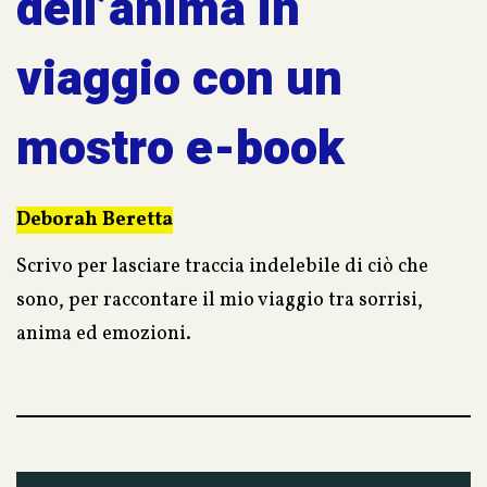
dell’anima in
viaggio con un
mostro e-book
Deborah Beretta
Scrivo per lasciare traccia indelebile di ciò che
sono, per raccontare il mio viaggio tra sorrisi,
anima ed emozioni.
Il viaggio di una donna che vuole vivere e del suo
cancro.
Non un diario o il racconto di una malattia, ma un
volo radente sul cuore a raccogliere emozioni,