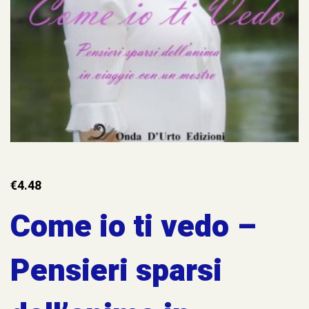
€
4.48
Come io ti vedo –
Pensieri sparsi