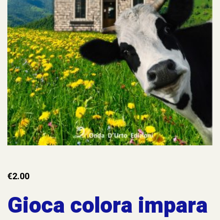
dei piccoli padroni, e l’indagine diventa una corsa
contro il tempo. La mappa da seguire è doppia –
Milano e la costa istriana – così come doppie sono
le vite di chi le attraversa. La domanda non è “chi
ha sparato?”, ma chi guadagna quando nessuno
sembra perdere.
€
2.00
Gioca colora impara