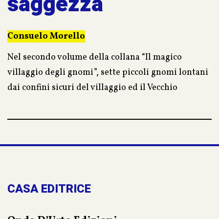
saggezza
Consuelo Morello
Nel secondo volume della collana “Il magico
villaggio degli gnomi”, sette piccoli gnomi lontani
dai confini sicuri del villaggio ed il Vecchio
Augusto, nel pieno della sua stagione della
saggezza, custode di un amore e dei segreti che la
natura cela agli occhi, accompagneranno il lettore
in un intenso racconto, fitto di sentimenti. Una
storia che capovolge le convinzioni e destina ai
bambini un compito importante…
CASA EDITRICE