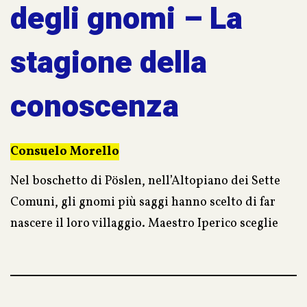
degli gnomi – La
stagione della
conoscenza
Consuelo Morello
Nel boschetto di Pöslen, nell’Altopiano dei Sette
Comuni, gli gnomi più saggi hanno scelto di far
nascere il loro villaggio. Maestro Iperico sceglie
tre giovani allievi per guidarli nella stagione della
conoscenza. Nasce così… la Scuola degli Gnomi!
Il turbolento Discolo, la determinata Violetta ed il