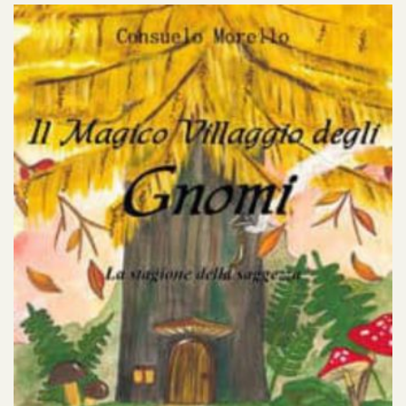
generoso Sereno avranno modo di scoprire,
attraverso giochi ed incredibili peripezie, che la
stagione della conoscenza non si limita al solo
apprendimento, bensì ad un meraviglioso viaggio
nel cuore. La scoperta di loro stessi attraverso le
emozioni ed un profondo legame con la natura,
renderà uniche le avventure di questi piccoli,
simpatici e magici personaggi!