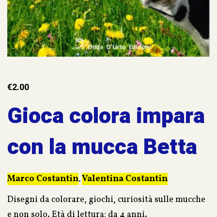
€
2.00
Gioca colora impara
con la mucca Betta
Marco Costantin
Valentina Costantin
,
Disegni da colorare, giochi, curiosità sulle mucche
e non solo. Età di lettura: da 4 anni.