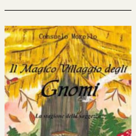
conoscenza. Nasce così… la Scuola degli Gnomi!
Il turbolento Discolo, la determinata Violetta ed il
generoso Sereno avranno modo di scoprire,
attraverso giochi ed incredibili peripezie, che la
stagione della conoscenza non si limita al solo
apprendimento, bensì ad un meraviglioso viaggio
nel cuore. La scoperta di loro stessi attraverso le
emozioni ed un profondo legame con la natura,
renderà uniche le avventure di questi piccoli,
simpatici e magici personaggi!