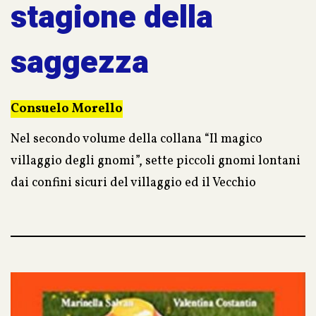
stagione della
saggezza
Consuelo Morello
Nel secondo volume della collana “Il magico
villaggio degli gnomi”, sette piccoli gnomi lontani
dai confini sicuri del villaggio ed il Vecchio
Augusto, nel pieno della sua stagione della
saggezza, custode di un amore e dei segreti che la
natura cela agli occhi, accompagneranno il lettore
in un intenso racconto, fitto di sentimenti. Una
storia che capovolge le convinzioni e destina ai
bambini un compito importante…