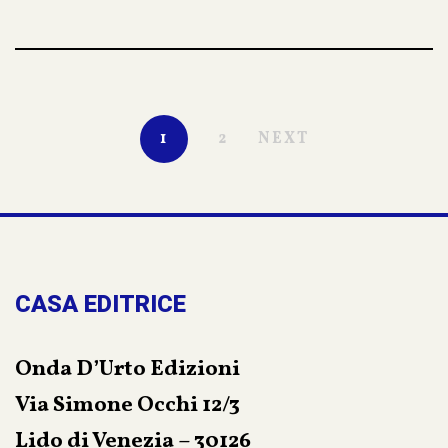
scoperte nell’apprendere le meraviglie della
natura, i valori dell’amicizia e l’importanza del
rispetto reciproco. Un libro educativo e dal
linguaggio fluido, arricchito da disegni che
portano a sognare attraverso le avventure delle
1
2
NEXT
simpatiche formiche, del calabrone, del pipistrello
ed altri simpatici animaletti.
Integrato da traduzioni del testo in francese ed
inglese, il libro diviene anche un pretesto ed un
mezzo per avvicinare i bambini, in maniera
CASA EDITRICE
giocosa, alle lingue straniere.
Onda D’Urto Edizioni
Via Simone Occhi 12/3
Lido di Venezia – 30126