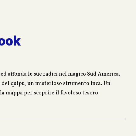
book
i ed affonda le sue radici nel magico Sud America.
a del quipu, un misterioso strumento inca. Un
 la mappa per scoprire il favoloso tesoro
proiettato in una terra ricca di tradizioni, ma
erroristico; amore, morte, colpi di scena ed