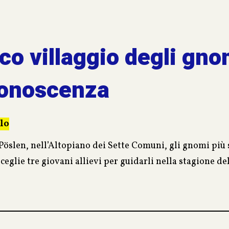
ico villaggio degli gno
conoscenza
lo
Pöslen, nell’Altopiano dei Sette Comuni, gli gnomi più sa
ceglie tre giovani allievi per guidarli nella stagione d
colo, la determinata Violetta ed il generoso Sereno avr
ezie, che la stagione della conoscenza non si limita al
. La scoperta di loro stessi attraverso le emozioni ed 