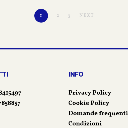
ti piccoli, simpatici e magici personaggi!
1
2
3
NEXT
TTI
INFO
8415497
Privacy Policy
7858857
Cookie Policy
Domande frequenti
Condizioni