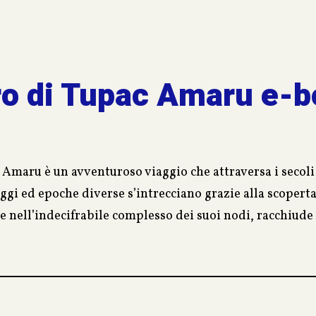
oro di Tupac Amaru e-
c Amaru è un avventuroso viaggio che attraversa i secol
ggi ed epoche diverse s’intrecciano grazie alla scopert
e nell’indecifrabile complesso dei suoi nodi, racchiude
gli Inca, Tupac Amaru.
 tradizioni peruviane, insieme ai suoi amici, si troverà 
ti.
ontano passato che si fonde con i pericoli di un gruppo t