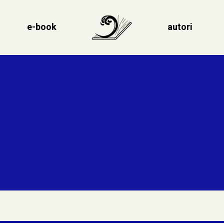
e-book
autori