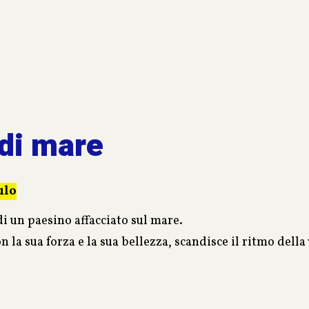
di mare
ulo
di un paesino affacciato sul mare.
 la sua forza e la sua bellezza, scandisce il ritmo della v
onti con i quali l’autrice dipinge i personaggi di ogni p