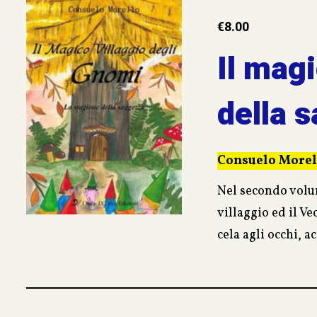
un’avventura sott
€
8.00
Il mag
della 
Consuelo Morel
Nel secondo volum
villaggio ed il V
cela agli occhi, 
convinzioni e de