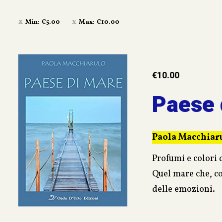
Min:
€
5.00
Max:
€
10.00
€
10.00
Paese 
Paola Macchiar
Profumi e colori 
Quel mare che, con
delle emozioni.
Dieci piccoli racc