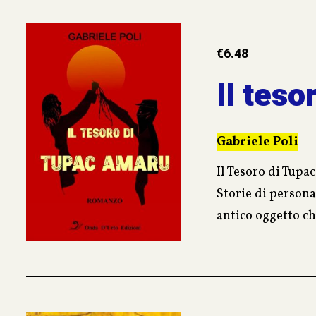
€
6.48
Il tes
Gabriele Poli
Il Tesoro di Tupa
Storie di persona
antico oggetto ch
dell’ultimo re de
Alex, studioso di
anche di imprevis
La storia di un l