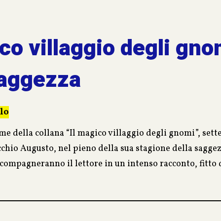
o il segno degli Inca.
ico villaggio degli gno
saggezza
lo
e della collana “Il magico villaggio degli gnomi”, sette
ecchio Augusto, nel pieno della sua stagione della sagge
accompagneranno il lettore in un intenso racconto, fitto
stina ai bambini un compito importante…