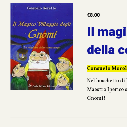
€
8.00
Il mag
della 
Consuelo Morel
Nel boschetto di 
Maestro Iperico s
Gnomi!
Il turbolento Dis
incredibili perip
viaggio nel cuore