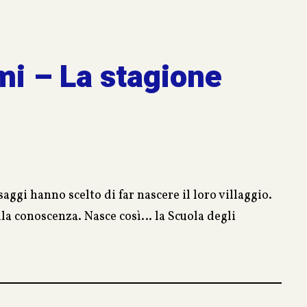
mi – La stagione
ggi hanno scelto di far nascere il loro villaggio.
ella conoscenza. Nasce così… la Scuola degli
anno modo di scoprire, attraverso giochi ed
 solo apprendimento, bensì ad un meraviglioso
un profondo legame con la natura, renderà uniche le